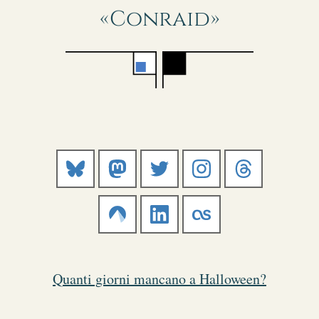
«Conraid»
BlueSky
Mastodon
Twitter
Instagram
Threads
Codeberg
Linkedin
Last.fm
Quanti giorni mancano a Halloween?